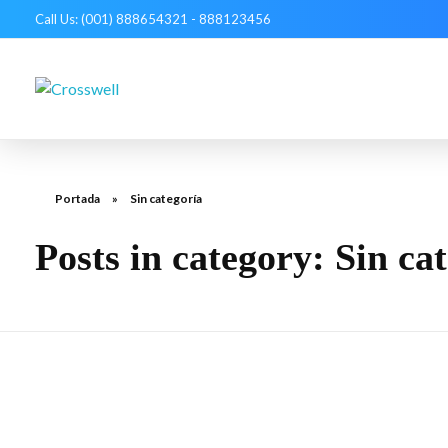
Call Us: (001) 888654321 - 888123456
Crosswell
Consultoría en seguros en Puebla
Portada
»
Sin categoría
Posts in category: Sin ca