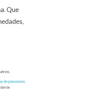
na. Que
medades,
uerzo.
ma de pensiones
ción te