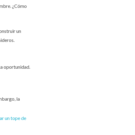
idumbre. ¿Cómo
onstruir un
nideros.
ta oportunidad.
mbargo, la
ar un tope de