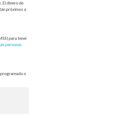
 El dinero de
stán próximos a
IMSS) para tener
más personas
ro programado o